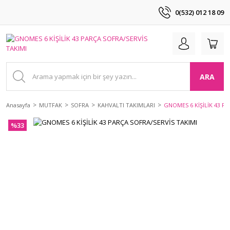
0(532) 012 18 09
ARA
Anasayfa
MUTFAK
SOFRA
KAHVALTI TAKIMLARI
GNOMES 6 KİŞİLİK 43 P
%33