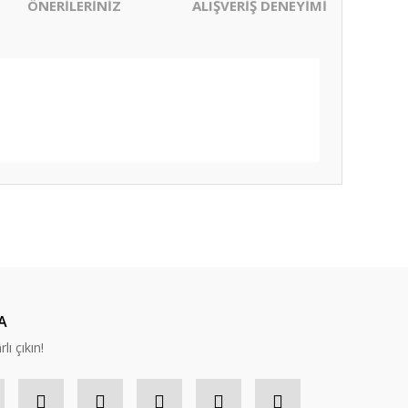
ÖNERİLERİNİZ
ALIŞVERİŞ DENEYİMİ
ıza iletebilirsiniz.
A
lı çıkın!