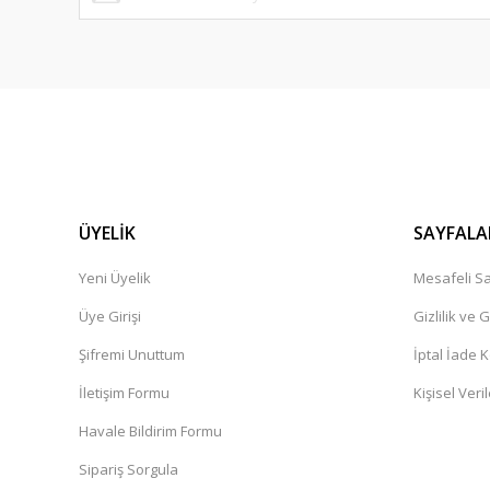
Cemile Dal | 11/02/2025
Ürün çok güzel,kargolama iyi teşekkür ediyorum.
İbrahim Pehlivan | 06/12/2024
Henüz alışveriş yapmadim
Güner Aydın | 19/10/2024
ÜYELİK
SAYFALA
Yeni Üyelik
Mesafeli Sa
Deneyimini Paylaş
Üye Girişi
Gizlilik ve 
Şifremi Unuttum
İptal İade K
İletişim Formu
Kişisel Veril
Havale Bildirim Formu
Sipariş Sorgula