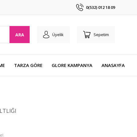
0(532) 012 18 09
ARA
Üyelik
Sepetim
ME
TARZA GÖRE
GLORE KAMPANYA
ANASAYFA
LTLIĞI
e!