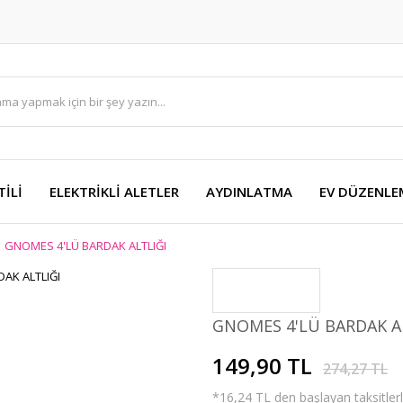
TİLİ
ELEKTRİKLİ ALETLER
AYDINLATMA
EV DÜZENLE
GNOMES 4'LÜ BARDAK ALTLIĞI
GNOMES 4'LÜ BARDAK A
149,90 TL
274,27 TL
*16,24 TL den başlayan taksitlerl