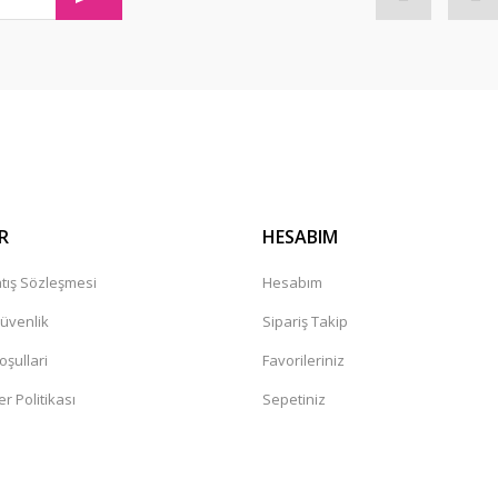
Gönder
R
HESABIM
tış Sözleşmesi
Hesabım
Güvenlik
Sipariş Takip
oşullari
Favorileriniz
er Politikası
Sepetiniz