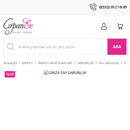
0(532) 012 18 09
ARA
Anasayfa
BANYO
BANYO AKSESUARLARI
SABUNLUK
Sıvı Sabunluk
GIN
%33