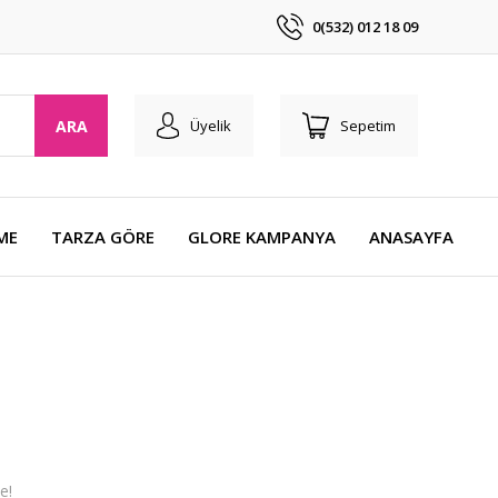
0(532) 012 18 09
ARA
Üyelik
Sepetim
ME
TARZA GÖRE
GLORE KAMPANYA
ANASAYFA
e!