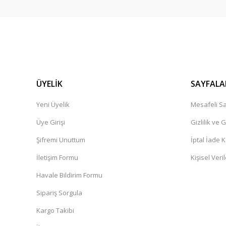
Ürün çok güzel,kargolama iyi teşekkür ediyorum.
İbrahim Pehlivan | 06/12/2024
Henüz alışveriş yapmadim
Güner Aydın | 19/10/2024
ÜYELİK
SAYFALA
Yeni Üyelik
Mesafeli Sa
Deneyimini Paylaş
Üye Girişi
Gizlilik ve 
Şifremi Unuttum
İptal İade K
İletişim Formu
Kişisel Veril
Havale Bildirim Formu
Sipariş Sorgula
Kargo Takibi