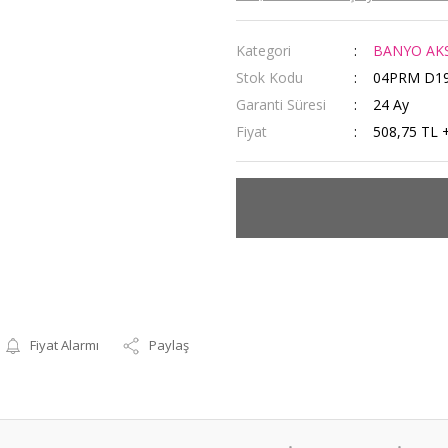
Kategori
BANYO AK
Stok Kodu
04PRM D1
Garanti Süresi
24 Ay
Fiyat
508,75 TL 
Fiyat Alarmı
Paylaş