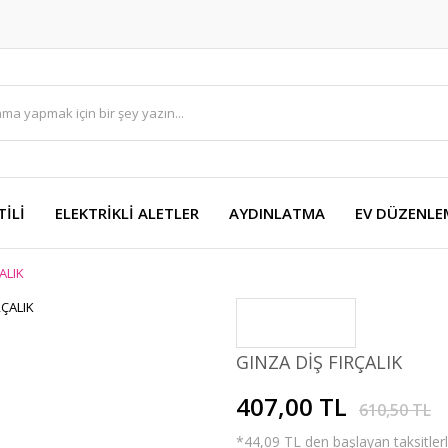
TİLİ
ELEKTRİKLİ ALETLER
AYDINLATMA
EV DÜZENLE
ALIK
GINZA DİŞ FIRÇALIK
407,00 TL
610,50 TL
*44,09 TL den başlayan taksitlerl