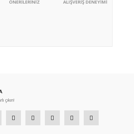
ÖNERİLERİNİZ
ALIŞVERİŞ DENEYİMİ
ıza iletebilirsiniz.
A
lı çıkın!