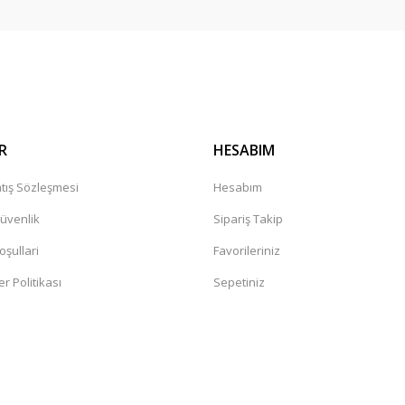
Gönder
R
HESABIM
tış Sözleşmesi
Hesabım
Güvenlik
Sipariş Takip
oşullari
Favorileriniz
er Politikası
Sepetiniz