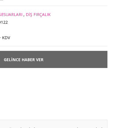
SESUARLARI
,
DİŞ FIRÇALIK
9122
+ KDV
GELİNCE HABER VER