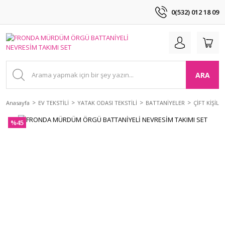
0(532) 012 18 09
ARA
Anasayfa
EV TEKSTİLİ
YATAK ODASI TEKSTİLİ
BATTANİYELER
ÇİFT KİŞİLİ
%45