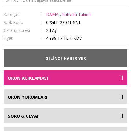
*541,66 TL den başlayan taksitlerle!
Kategori
DAMA
,
Kahvaltı Takımı
Stok Kodu
02GLR 28041-SNL
Garanti Süresi
24 Ay
Fiyat
4.999,17 TL + KDV
GELİNCE HABER VER
ÜRÜN AÇIKLAMASI
ÜRÜN YORUMLARI
SORU & CEVAP