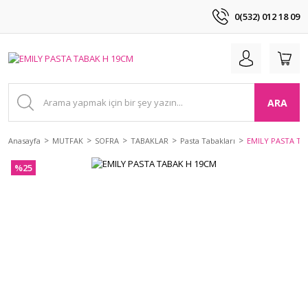
0(532) 012 18 09
ARA
Anasayfa
MUTFAK
SOFRA
TABAKLAR
Pasta Tabakları
EMILY PASTA TA
%25