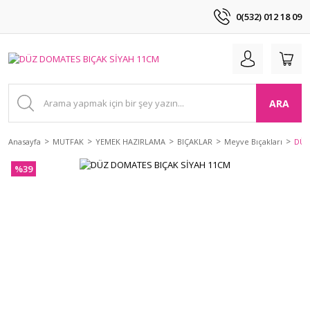
0(532) 012 18 09
ARA
Anasayfa
MUTFAK
YEMEK HAZIRLAMA
BIÇAKLAR
Meyve Bıçakları
DÜZ
%39