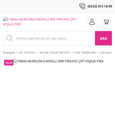
0(532) 012 18 09
ARA
Anasayfa
EV TEKSTİLİ
YATAK ODASI TEKSTİLİ
PİKE TAKIMLARI
Çift Kişilik
%29