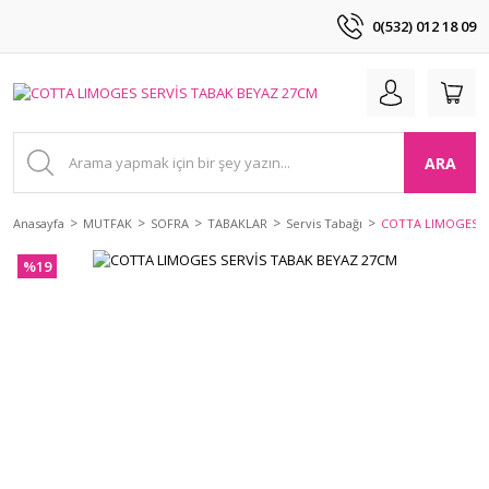
0(532) 012 18 09
ARA
Anasayfa
MUTFAK
SOFRA
TABAKLAR
Servis Tabağı
COTTA LIMOGES S
%19