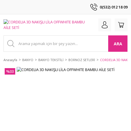
0(532) 012 18 09
ARA
Anasayfa
BANYO
BANYO TEKSTİLİ
BORNOZ SETLERİ
CORDELIA 3D NAKIŞL
%33