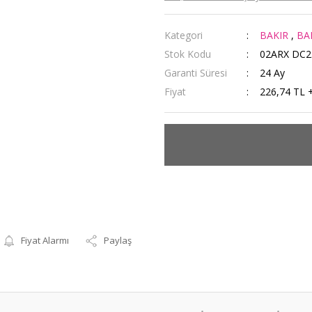
Kategori
BAKIR
,
BA
Stok Kodu
02ARX DC2
Garanti Süresi
24 Ay
Fiyat
226,74 TL 
Fiyat Alarmı
Paylaş