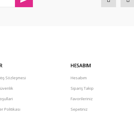
Gönder
R
HESABIM
tış Sözleşmesi
Hesabım
Güvenlik
Sipariş Takip
oşullari
Favorileriniz
er Politikası
Sepetiniz