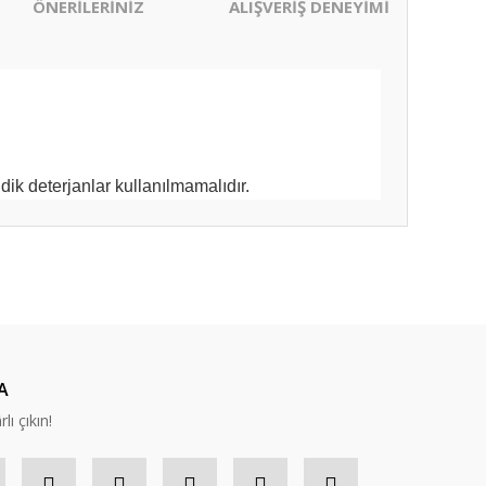
ÖNERİLERİNİZ
ALIŞVERİŞ DENEYİMİ
ik deterjanlar kullanılmamalıdır.
ıza iletebilirsiniz.
A
lı çıkın!