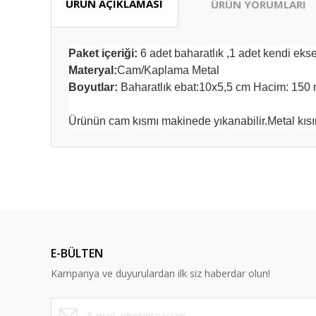
ÜRÜN AÇIKLAMASI
ÜRÜN YORUMLARI
Paket içeriği:
6 adet baharatlık ,
1 adet kendi ekse
Materyal:
Cam/Kaplama Metal
Boyutlar:
Baharatlık ebat:10x5,5 cm Hacim: 15
Ürünün cam kısmı makinede yıkanabilir.Metal kısım 
Bu ürünün fiyat bilgisi, resim, ürün açıklamalarında ve diğ
Güzel fiyat kaliteli ürün tşkler
Görüş ve önerileriniz için teşekkür ederiz.
Zeynep Tansarıkaya | 18/07/2026
Ürün resmi kalitesiz, bozuk veya görüntülenemiyor.
İlk defa alışveriş yapıyorum bu siteden sorunumu çözersini
Ürün açıklamasında eksik bilgiler bulunuyor.
aldım
E-BÜLTEN
Ürün bilgilerinde hatalar bulunuyor.
B... B... | 07/05/2025
Kampanya ve duyurulardan ilk siz haberdar olun!
Ürün fiyatı diğer sitelerden daha pahalı.
Bu ürüne benzer farklı alternatifler olmalı.
Sorunsuz bir alışveriş gerçekleştirdim. Güvenilir Ve ilkeli. K