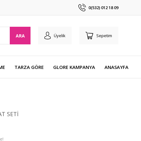
0(532) 012 18 09
ARA
Üyelik
Sepetim
ME
TARZA GÖRE
GLORE KAMPANYA
ANASAYFA
AT SETİ
e!