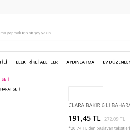
TİLİ
ELEKTRİKLİ ALETLER
AYDINLATMA
EV DÜZENLE
 SETİ
CLARA BAKIR 6'LI BAHAR
191,45 TL
272,09 TL
*20,74 TL den başlayan taksitlerl