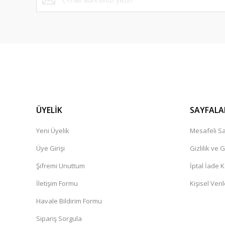
bir alışveriş platformu herkese tavsiye ederim.
Cemile Dal | 11/02/2025
Ürün çok güzel,kargolama iyi teşekkür ediyorum.
İbrahim Pehlivan | 06/12/2024
Henüz alışveriş yapmadim
Güner Aydın | 19/10/2024
ÜYELİK
SAYFALA
Yeni Üyelik
Mesafeli Sa
Deneyimini Paylaş
Üye Girişi
Gizlilik ve 
Şifremi Unuttum
İptal İade K
İletişim Formu
Kişisel Veril
Havale Bildirim Formu
Sipariş Sorgula