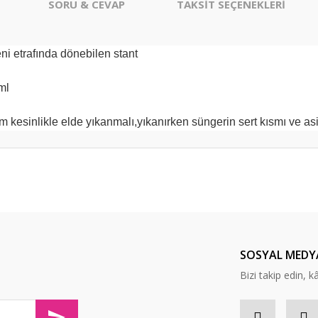
SORU & CEVAP
TAKSİT SEÇENEKLERİ
ni etrafında dönebilen stant
0 ml
kesinlikle elde yıkanmalı,yıkanırken süngerin sert kısmı ve asid
er konularda yetersiz gördüğünüz noktaları öneri formunu kullanarak tarafım
Ürün hakkında henüz soru sorulmamış.
Bu ürüne ilk yorumu siz yapın!
z mutlu olurum kızım için çeyizlik
Yorum Yaz
Soru Sor
SOSYAL MEDY
Bizi takip edin, kâr
olaylıkla iletişim kurabileceğininiz