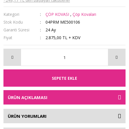
*249,17 TL den başlayan taksitlerle!
Kategori
ÇÖP KOVASI
,
Çöp Kovaları
Stok Kodu
04PRM ME500106
Garanti Süresi
24 Ay
Fiyat
2.875,00 TL + KDV
SEPETE EKLE
ÜRÜN AÇIKLAMASI
ÜRÜN YORUMLARI