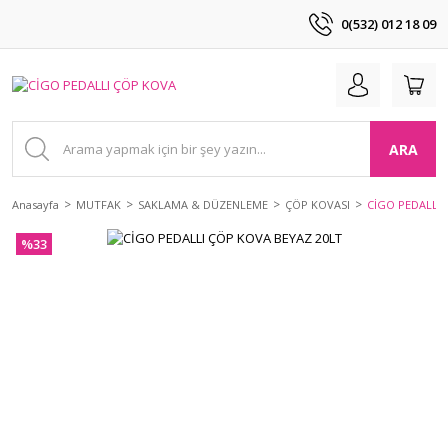
0(532) 012 18 09
ARA
Anasayfa
MUTFAK
SAKLAMA & DÜZENLEME
ÇÖP KOVASI
CİGO PEDALLI 
%33