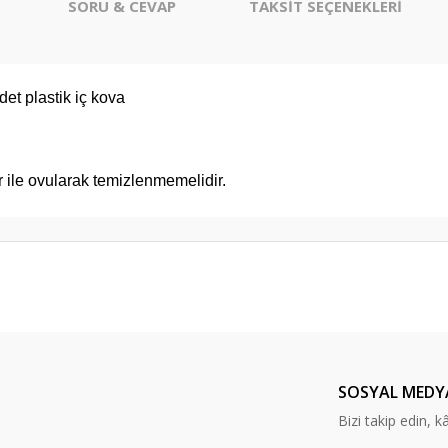
SORU & CEVAP
TAKSİT SEÇENEKLERİ
det plastik iç kova
ar ile ovularak temizlenmemelidir.
er konularda yetersiz gördüğünüz noktaları öneri formunu kullanarak tarafım
Ürün hakkında henüz soru sorulmamış.
Bu ürüne ilk yorumu siz yapın!
z mutlu olurum kızım için çeyizlik
Yorum Yaz
Soru Sor
SOSYAL MEDY
Bizi takip edin, kâr