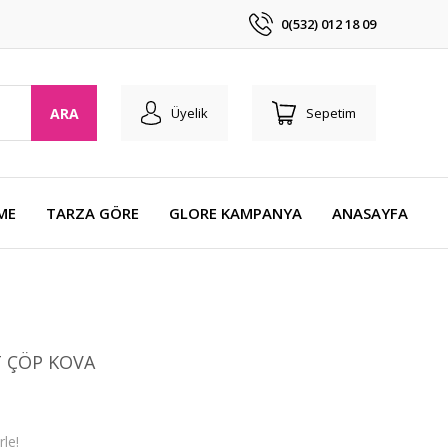
0(532) 012 18 09
ARA
Üyelik
Sepetim
ME
TARZA GÖRE
GLORE KAMPANYA
ANASAYFA
T ÇÖP KOVA
le!