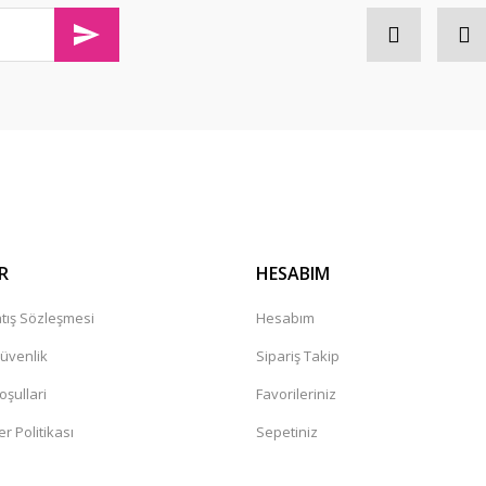
olaylıkla iletişim kurabileceğininiz
Gönder
R
HESABIM
tış Sözleşmesi
Hesabım
Güvenlik
Sipariş Takip
oşullari
Favorileriniz
er Politikası
Sepetiniz