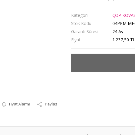
Kategori
ÇÖP KOVAS
Stok Kodu
04PRM ME
Garanti Süresi
24 Ay
Fiyat
1.237,50 T
Fiyat Alarmı
Paylaş