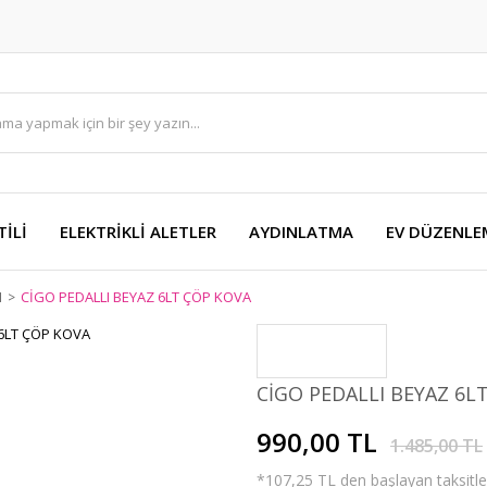
TİLİ
ELEKTRİKLİ ALETLER
AYDINLATMA
EV DÜZENLE
I
CİGO PEDALLI BEYAZ 6LT ÇÖP KOVA
CİGO PEDALLI BEYAZ 6L
990,00 TL
1.485,00 TL
*107,25 TL den başlayan taksitler