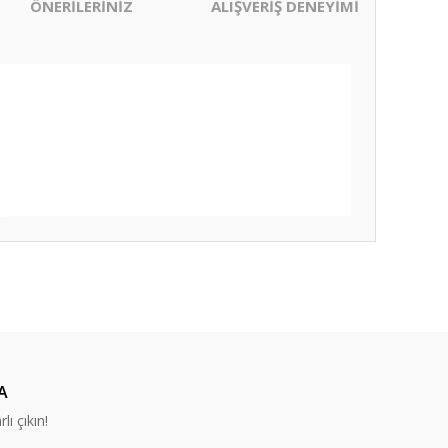
ÖNERİLERİNİZ
ALIŞVERİŞ DENEYİMİ
ıza iletebilirsiniz.
A
lı çıkın!