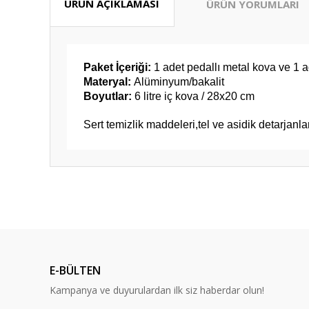
ÜRÜN AÇIKLAMASI
ÜRÜN YORUMLARI
Paket İçeriği:
1 adet pedallı metal kova ve 1 a
Materyal:
Alüminyum/bakalit
Boyutlar:
6 litre iç kova / 28x20 cm
Sert temizlik maddeleri,tel ve asidik detarjanl
Bu ürünün fiyat bilgisi, resim, ürün açıklamalarında ve diğ
Güzel fiyat kaliteli ürün tşkler
Görüş ve önerileriniz için teşekkür ederiz.
Zeynep Tansarıkaya | 18/07/2026
Ürün resmi kalitesiz, bozuk veya görüntülenemiyor.
İlk defa alışveriş yapıyorum bu siteden sorunumu çözersini
Ürün açıklamasında eksik bilgiler bulunuyor.
aldım
E-BÜLTEN
Ürün bilgilerinde hatalar bulunuyor.
B... B... | 07/05/2025
Kampanya ve duyurulardan ilk siz haberdar olun!
Ürün fiyatı diğer sitelerden daha pahalı.