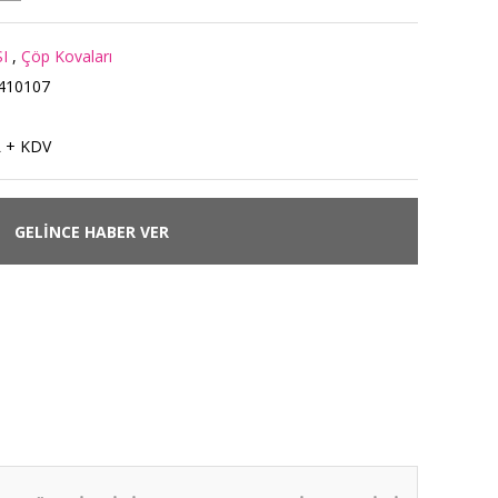
I
,
Çöp Kovaları
410107
L + KDV
GELİNCE HABER VER