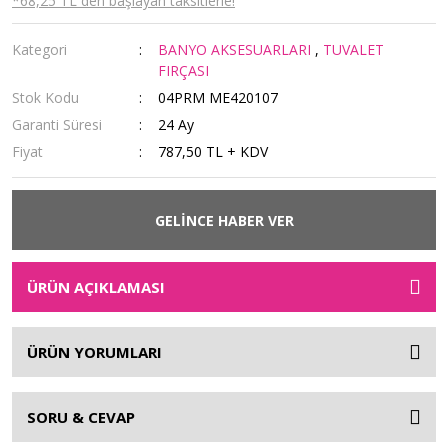
*68,25 TL den başlayan taksitlerle!
Kategori
BANYO AKSESUARLARI
,
TUVALET
FIRÇASI
Stok Kodu
04PRM ME420107
Garanti Süresi
24 Ay
Fiyat
787,50 TL + KDV
GELİNCE HABER VER
ÜRÜN AÇIKLAMASI
ÜRÜN YORUMLARI
SORU & CEVAP