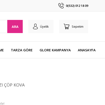
0(532) 012 18 09
ARA
Üyelik
Sepetim
ME
TARZA GÖRE
GLORE KAMPANYA
ANASAYFA
ZI ÇÖP KOVA
le!