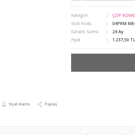
Kategori
ÇÖP KOVAS
Stok Kodu
04PRM ME
Garanti Süresi
24 Ay
Fiyat
1.237,50 T
Fiyat Alarmı
Paylaş