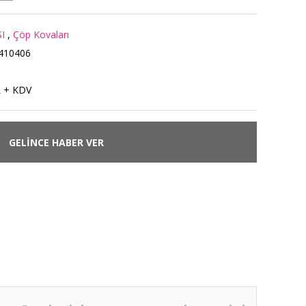
I
,
Çöp Kovaları
410406
L + KDV
GELİNCE HABER VER