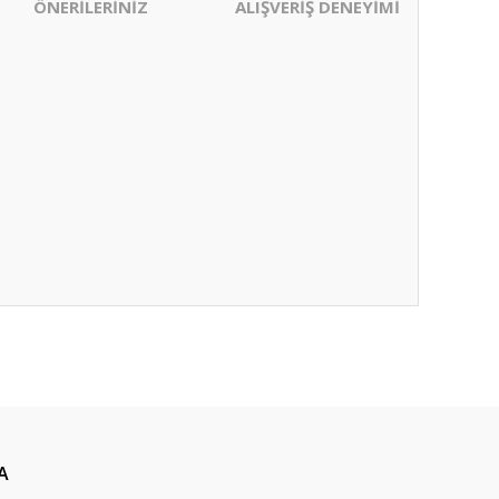
ÖNERİLERİNİZ
ALIŞVERİŞ DENEYİMİ
ıza iletebilirsiniz.
A