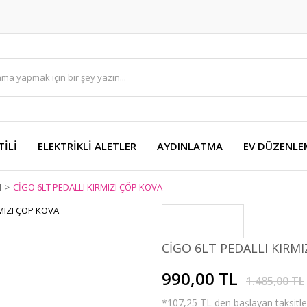
TİLİ
ELEKTRİKLİ ALETLER
AYDINLATMA
EV DÜZENLE
I
CİGO 6LT PEDALLI KIRMIZI ÇÖP KOVA
CİGO 6LT PEDALLI KIRMI
990,00 TL
1.485,00 TL
*107,25 TL den başlayan taksitler