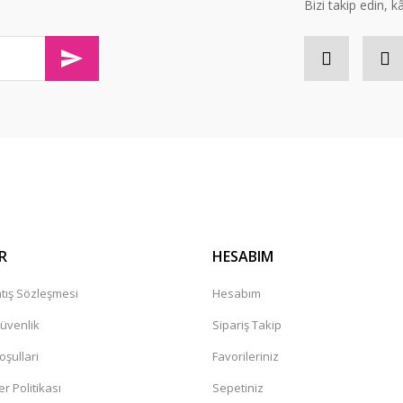
Bizi takip edin, kâr
olaylıkla iletişim kurabileceğininiz
Gönder
R
HESABIM
tış Sözleşmesi
Hesabım
Güvenlik
Sipariş Takip
oşullari
Favorileriniz
er Politikası
Sepetiniz