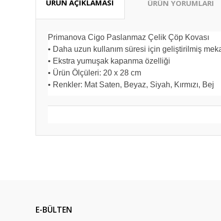
ÜRÜN AÇIKLAMASI
ÜRÜN YORUMLARI
Primanova Cigo Paslanmaz Çelik Çöp Kovası
• Daha uzun kullanım süresi için geliştirilmiş me
• Ekstra yumuşak kapanma özelliği
• Ürün Ölçüleri: 20 x 28 cm
• Renkler: Mat Saten, Beyaz, Siyah, Kırmızı, Bej
Bu ürünün fiyat bilgisi, resim, ürün açıklamalarında ve diğ
Güzel fiyat kaliteli ürün tşkler
Görüş ve önerileriniz için teşekkür ederiz.
Zeynep Tansarıkaya | 18/07/2026
Ürün resmi kalitesiz, bozuk veya görüntülenemiyor.
İlk defa alışveriş yapıyorum bu siteden sorunumu çözersini
Ürün açıklamasında eksik bilgiler bulunuyor.
aldım
E-BÜLTEN
Ürün bilgilerinde hatalar bulunuyor.