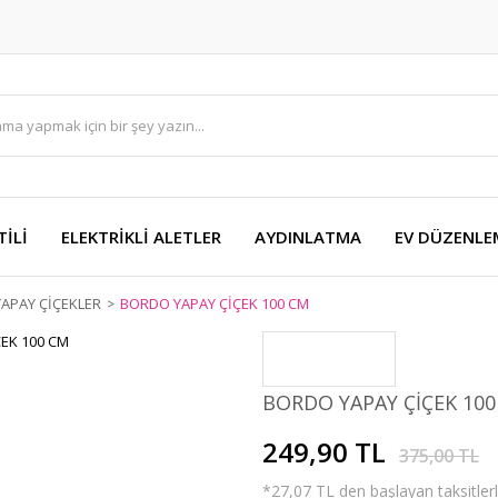
TİLİ
ELEKTRİKLİ ALETLER
AYDINLATMA
EV DÜZENLE
YAPAY ÇİÇEKLER
BORDO YAPAY ÇİÇEK 100 CM
BORDO YAPAY ÇİÇEK 100
249,90 TL
375,00 TL
*27,07 TL den başlayan taksitlerl