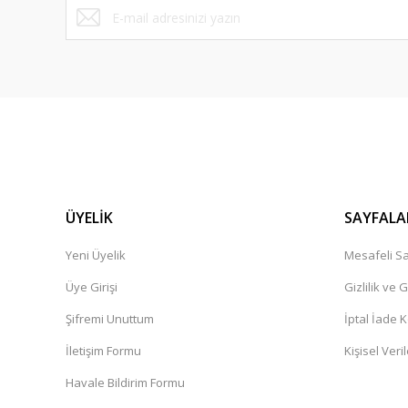
Sorunsuz bir alışveriş gerçekleştirdim. Güvenilir Ve ilkeli. K
bir alışveriş platformu herkese tavsiye ederim.
Cemile Dal | 11/02/2025
Ürün çok güzel,kargolama iyi teşekkür ediyorum.
İbrahim Pehlivan | 06/12/2024
Henüz alışveriş yapmadim
Güner Aydın | 19/10/2024
ÜYELİK
SAYFALA
Yeni Üyelik
Mesafeli Sa
Deneyimini Paylaş
Üye Girişi
Gizlilik ve 
Şifremi Unuttum
İptal İade K
İletişim Formu
Kişisel Veril
Havale Bildirim Formu