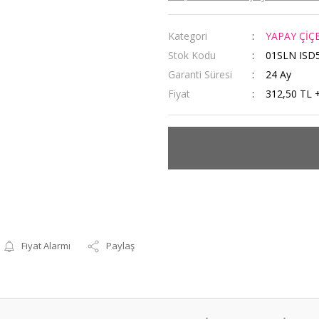
Kategori
YAPAY ÇİÇ
Stok Kodu
01SLN ISD
Garanti Süresi
24 Ay
Fiyat
312,50 TL 
Fiyat Alarmı
Paylaş