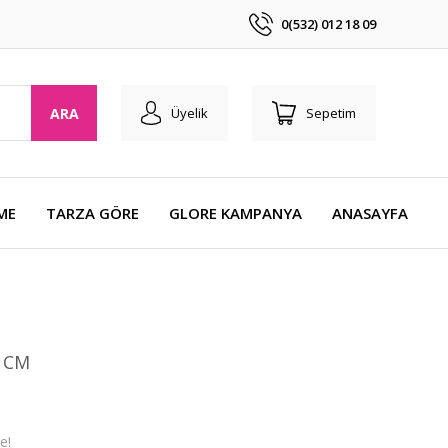
0(532) 012 18 09
ARA
Üyelik
Sepetim
ME
TARZA GÖRE
GLORE KAMPANYA
ANASAYFA
 CM
e!