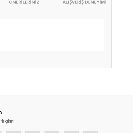
ÖNERİLERİNİZ
ALIŞVERİŞ DENEYİMİ
ıza iletebilirsiniz.
A
lı çıkın!