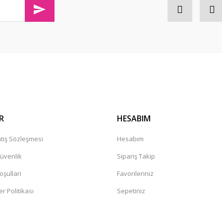
olaylıkla iletişim kurabileceğininiz
Gönder
R
HESABIM
tış Sözleşmesi
Hesabım
Güvenlik
Sipariş Takip
oşullari
Favorileriniz
er Politikası
Sepetiniz