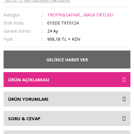
*86,56 TL den başlayan taksitlerle!
Kategori
TROPİK&SAFARİ
,
MASA ÖRTÜSÜ
Stok Kodu
01SDE TXT0124
Garanti Süresi
24 Ay
Fiyat
908,18 TL + KDV
GELİNCE HABER VER
ÜRÜN AÇIKLAMASI
ÜRÜN YORUMLARI
SORU & CEVAP