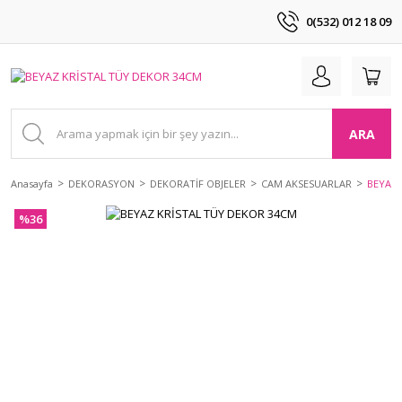
0(532) 012 18 09
ARA
Anasayfa
DEKORASYON
DEKORATİF OBJELER
CAM AKSESUARLAR
BEYAZ 
%36