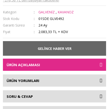
*216,56 TL den başlayan taksitlerle!
Kategori
GALVENİZ
,
KAVANOZ
Stok Kodu
01SDE GLV0492
Garanti Süresi
24 Ay
Fiyat
2.083,33 TL + KDV
GELİNCE HABER VER
ÜRÜN AÇIKLAMASI
ÜRÜN YORUMLARI
SORU & CEVAP