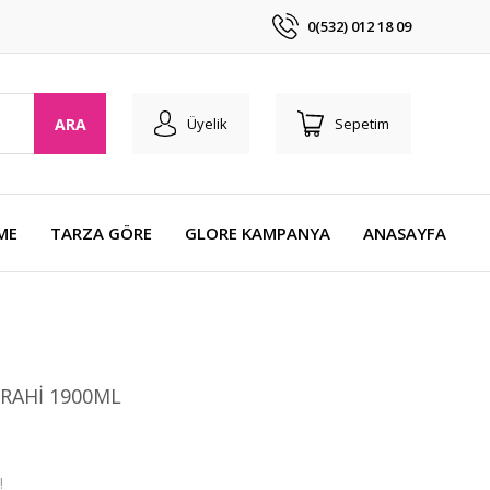
0(532) 012 18 09
ARA
Üyelik
Sepetim
ME
TARZA GÖRE
GLORE KAMPANYA
ANASAYFA
RAHİ 1900ML
!