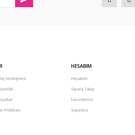
Gönder
R
HESABIM
tış Sözleşmesi
Hesabım
Güvenlik
Sipariş Takip
oşullari
Favorileriniz
er Politikası
Sepetiniz