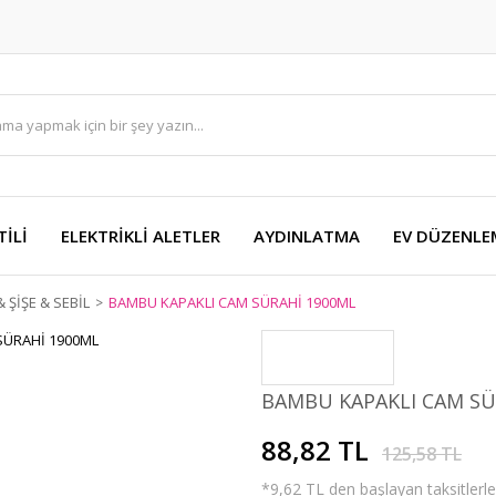
TİLİ
ELEKTRİKLİ ALETLER
AYDINLATMA
EV DÜZENLE
 ŞİŞE & SEBİL
BAMBU KAPAKLI CAM SÜRAHİ 1900ML
BAMBU KAPAKLI CAM SÜ
88,82 TL
125,58 TL
*9,62 TL den başlayan taksitlerle