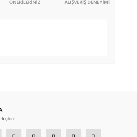
ÖNERİLERİNİZ
ALIŞVERİŞ DENEYİMİ
ıza iletebilirsiniz.
A
lı çıkın!