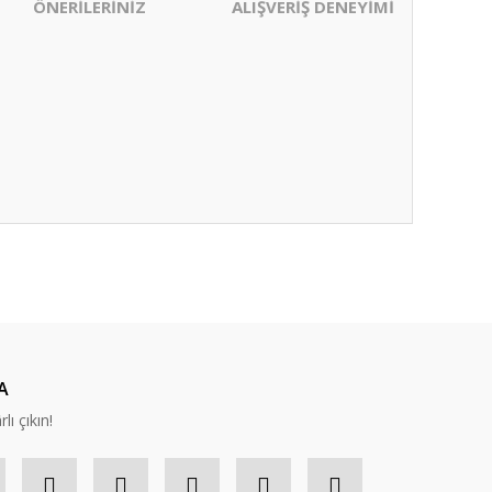
ÖNERİLERİNİZ
ALIŞVERİŞ DENEYİMİ
ıza iletebilirsiniz.
A
lı çıkın!