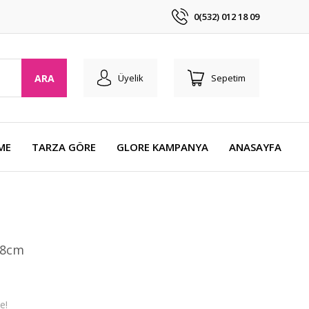
0(532) 012 18 09
ARA
Üyelik
Sepetim
ME
TARZA GÖRE
GLORE KAMPANYA
ANASAYFA
28cm
e!