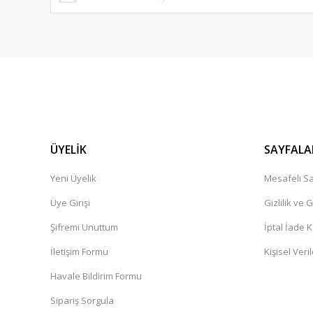
bir alışveriş platformu herkese tavsiye ederim.
Cemile Dal | 11/02/2025
Ürün çok güzel,kargolama iyi teşekkür ediyorum.
İbrahim Pehlivan | 06/12/2024
Henüz alışveriş yapmadim
Güner Aydın | 19/10/2024
ÜYELİK
SAYFALA
Yeni Üyelik
Mesafeli Sa
Deneyimini Paylaş
Üye Girişi
Gizlilik ve 
Şifremi Unuttum
İptal İade K
İletişim Formu
Kişisel Veril
Havale Bildirim Formu
Sipariş Sorgula