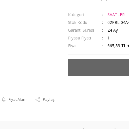
Kategori
SAATLER
Stok Kodu
02PRL 04A
Garanti Süresi
24 Ay
Piyasa Fiyatı
1
Fiyat
665,83 TL 
Fiyat Alarmı
Paylaş