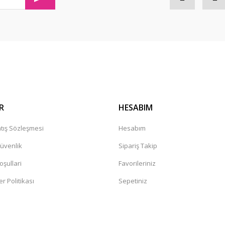
Gönder
R
HESABIM
tış Sözleşmesi
Hesabım
Güvenlik
Sipariş Takip
oşullari
Favorileriniz
er Politikası
Sepetiniz