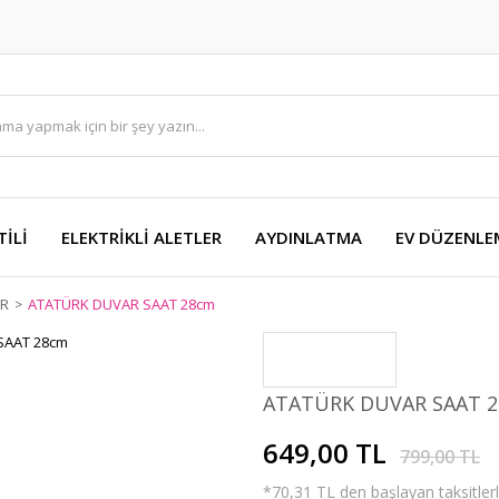
TİLİ
ELEKTRİKLİ ALETLER
AYDINLATMA
EV DÜZENLE
ER
ATATÜRK DUVAR SAAT 28cm
ATATÜRK DUVAR SAAT 
649,00 TL
799,00 TL
*70,31 TL den başlayan taksitlerl