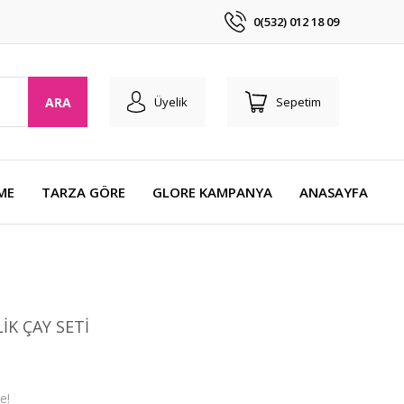
0(532) 012 18 09
ARA
Üyelik
Sepetim
ME
TARZA GÖRE
GLORE KAMPANYA
ANASAYFA
İK ÇAY SETİ
e!