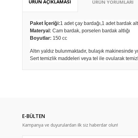
ÜRÜN AÇIKLAMASI
ÜRÜN YORUMLARI
Paket İçeriği:
1 adet çay bardağı,1 adet bardak alt
Materyal:
Cam bardak, porselen bardak altlığı
Boyutlar:
150 cc
Altın yaldız bulunmaktadır, bulaşık makinesinde y
Sert temizlik maddeleri veya tel ile ovularak temi
Bu ürünün fiyat bilgisi, resim, ürün açıklamalarında ve diğ
Güzel fiyat kaliteli ürün tşkler
Görüş ve önerileriniz için teşekkür ederiz.
Zeynep Tansarıkaya | 18/07/2026
Ürün resmi kalitesiz, bozuk veya görüntülenemiyor.
İlk defa alışveriş yapıyorum bu siteden sorunumu çözersini
Ürün açıklamasında eksik bilgiler bulunuyor.
aldım
E-BÜLTEN
Ürün bilgilerinde hatalar bulunuyor.
B... B... | 07/05/2025
Kampanya ve duyurulardan ilk siz haberdar olun!
Ürün fiyatı diğer sitelerden daha pahalı.
Bu ürüne benzer farklı alternatifler olmalı.