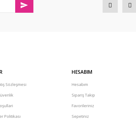
olaylıkla iletişim kurabileceğininiz
Gönder
R
HESABIM
tış Sözleşmesi
Hesabım
Güvenlik
Sipariş Takip
oşullari
Favorileriniz
er Politikası
Sepetiniz