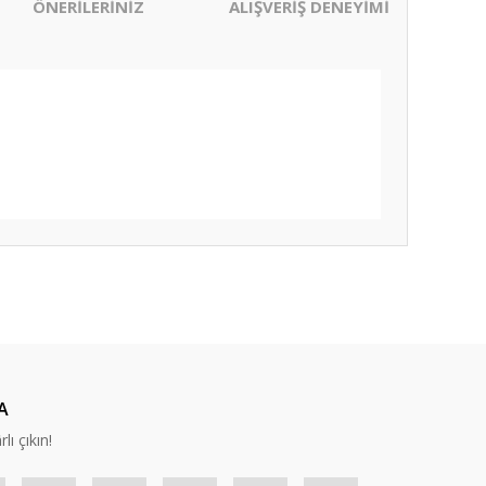
ÖNERİLERİNİZ
ALIŞVERİŞ DENEYİMİ
ıza iletebilirsiniz.
A
lı çıkın!