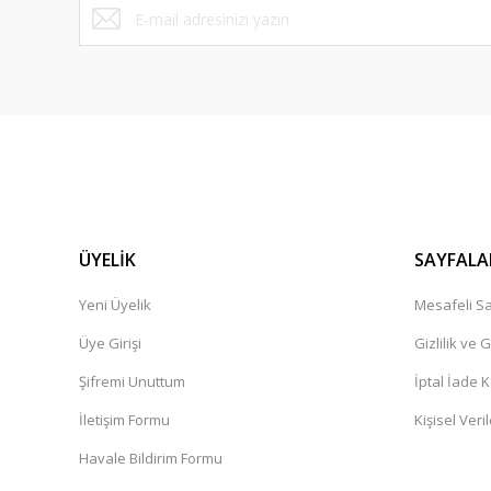
Sorunsuz bir alışveriş gerçekleştirdim. Güvenilir Ve ilkeli. K
bir alışveriş platformu herkese tavsiye ederim.
Cemile Dal | 11/02/2025
Ürün çok güzel,kargolama iyi teşekkür ediyorum.
İbrahim Pehlivan | 06/12/2024
Henüz alışveriş yapmadim
Güner Aydın | 19/10/2024
ÜYELİK
SAYFALA
Yeni Üyelik
Mesafeli Sa
Deneyimini Paylaş
Üye Girişi
Gizlilik ve 
Şifremi Unuttum
İptal İade K
İletişim Formu
Kişisel Veril
Havale Bildirim Formu