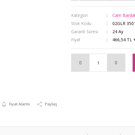
Kategori
Cam Bardakl
Stok Kodu
02GLR 350
Garanti Süresi
24 Ay
Fiyat
466,54 TL 
Fiyat Alarmı
Paylaş