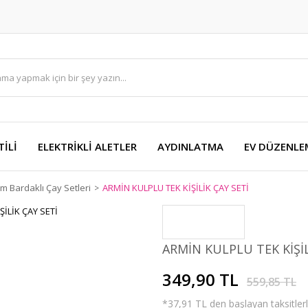
TİLİ
ELEKTRİKLİ ALETLER
AYDINLATMA
EV DÜZENLE
m Bardaklı Çay Setleri
ARMİN KULPLU TEK KİŞİLİK ÇAY SETİ
ARMİN KULPLU TEK KİŞİL
349,90 TL
559,85 TL
*37,91 TL den başlayan taksitlerl