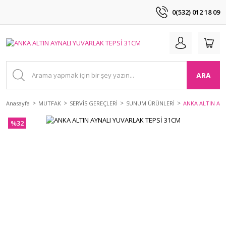
0(532) 012 18 09
ARA
Anasayfa
MUTFAK
SERVİS GEREÇLERİ
SUNUM ÜRÜNLERİ
ANKA ALTIN AY
%32