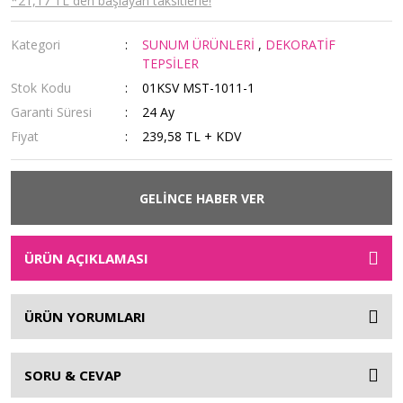
*21,17 TL den başlayan taksitlerle!
Kategori
SUNUM ÜRÜNLERİ
,
DEKORATİF
TEPSİLER
Stok Kodu
01KSV MST-1011-1
Garanti Süresi
24 Ay
Fiyat
239,58 TL + KDV
GELİNCE HABER VER
ÜRÜN AÇIKLAMASI
ÜRÜN YORUMLARI
SORU & CEVAP