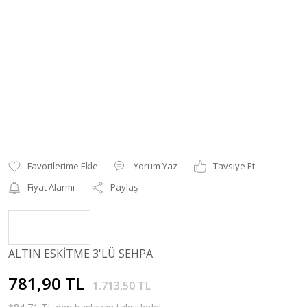
Yorum Yaz
Tavsiye Et
Fiyat Alarmı
Paylaş
ALTIN ESKİTME 3'LÜ SEHPA
781,90 TL
1.713,50 TL