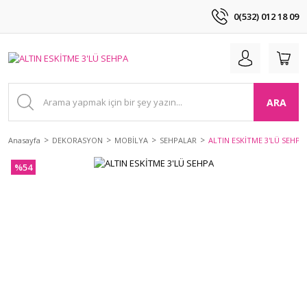
0(532) 012 18 09
ARA
Anasayfa
DEKORASYON
MOBİLYA
SEHPALAR
ALTIN ESKİTME 3'LÜ SEHPA
%54