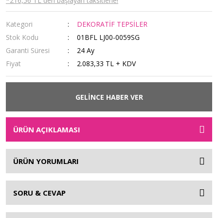
*216,56 TL den başlayan taksitlerle!
Kategori
DEKORATİF TEPSİLER
Stok Kodu
01BFL LJ00-0059SG
Garanti Süresi
24 Ay
Fiyat
2.083,33 TL + KDV
GELİNCE HABER VER
ÜRÜN AÇIKLAMASI
ÜRÜN YORUMLARI
SORU & CEVAP