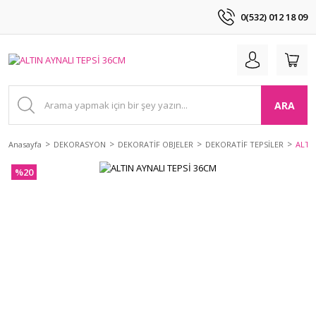
0(532) 012 18 09
ARA
Anasayfa
DEKORASYON
DEKORATİF OBJELER
DEKORATİF TEPSİLER
ALTI
%20