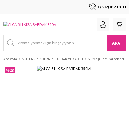
0(532) 012 18 09
ARA
Anasayfa
MUTFAK
SOFRA
BARDAK VE KADEH
Su/Meşrubat Bardakları
%28