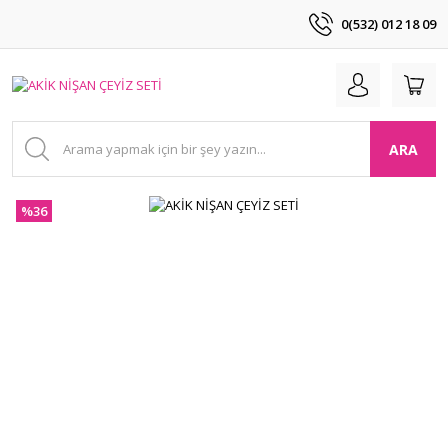
0(532) 012 18 09
ARA
%36