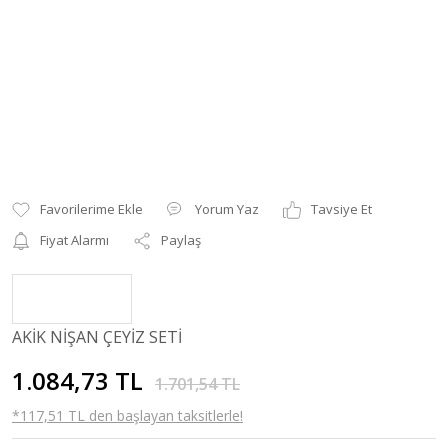
Yorum Yaz
Tavsiye Et
Fiyat Alarmı
Paylaş
AKİK NİŞAN ÇEYİZ SETİ
1.084,73 TL
1.701,54 TL
*117,51 TL den başlayan taksitlerle!