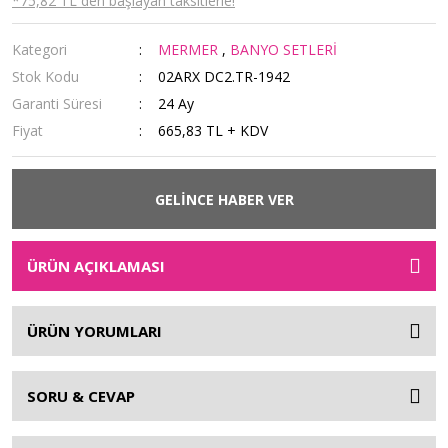
*75,82 TL den başlayan taksitlerle!
Kategori
MERMER
,
BANYO SETLERİ
Stok Kodu
02ARX DC2.TR-1942
Garanti Süresi
24 Ay
Fiyat
665,83 TL + KDV
GELİNCE HABER VER
ÜRÜN AÇIKLAMASI
ÜRÜN YORUMLARI
SORU & CEVAP