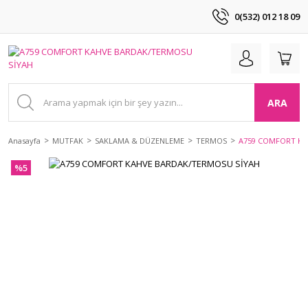
0(532) 012 18 09
ARA
Anasayfa
MUTFAK
SAKLAMA & DÜZENLEME
TERMOS
A759 COMFORT KA
%5