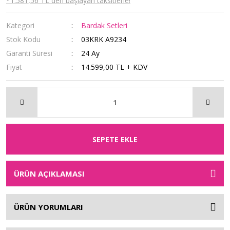
*1.581,56 TL den başlayan taksitlerle!
Kategori
Bardak Setleri
Stok Kodu
03KRK A9234
Garanti Süresi
24 Ay
Fiyat
14.599,00 TL + KDV
SEPETE EKLE
ÜRÜN AÇIKLAMASI
ÜRÜN YORUMLARI