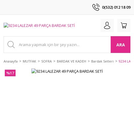
0(532) 012 18 09
ARA
Anasayfa
MUTFAK
SOFRA
BARDAK VE KADEH
Bardak Setleri
9234 LAL
%17