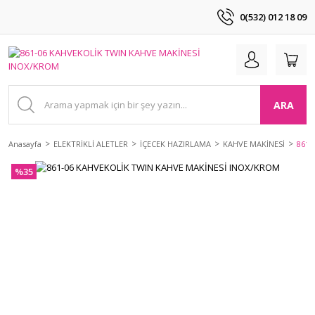
0(532) 012 18 09
ARA
Anasayfa
ELEKTRİKLİ ALETLER
İÇECEK HAZIRLAMA
KAHVE MAKİNESİ
861-
%35