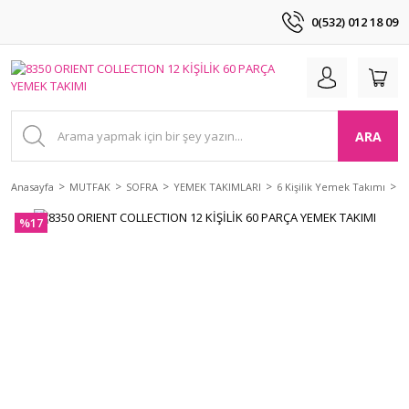
0(532) 012 18 09
ARA
Anasayfa
MUTFAK
SOFRA
YEMEK TAKIMLARI
6 Kişilik Yemek Takımı
8
%17