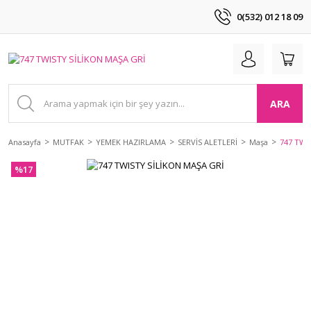
0(532) 012 18 09
ARA
Anasayfa
MUTFAK
YEMEK HAZIRLAMA
SERVİS ALETLERİ
Maşa
747 TWI
%17