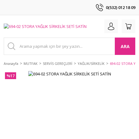
0(532) 012 18 09
ARA
Anasayfa
MUTFAK
SERVİS GEREÇLERİ
YAĞLIK/SİRKELİK
694-02 STORA YAĞ
%17