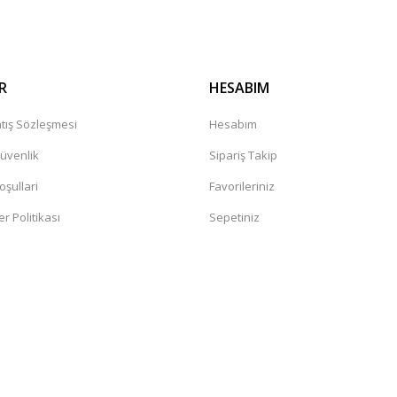
R
HESABIM
tış Sözleşmesi
Hesabım
Güvenlik
Sipariş Takip
oşullari
Favorileriniz
er Politikası
Sepetiniz