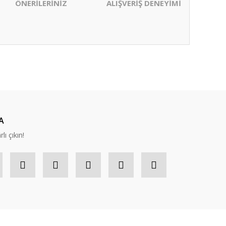
ÖNERİLERİNİZ
ALIŞVERİŞ DENEYİMİ
ıza iletebilirsiniz.
A
lı çıkın!