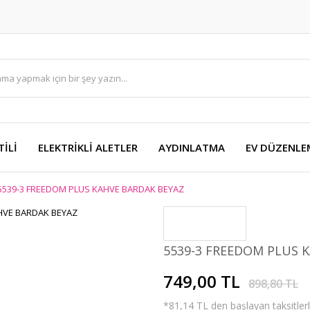
TİLİ
ELEKTRİKLİ ALETLER
AYDINLATMA
EV DÜZENLE
5539-3 FREEDOM PLUS KAHVE BARDAK BEYAZ
5539-3 FREEDOM PLUS 
749,00 TL
898,80 TL
*81,14 TL den başlayan taksitlerl