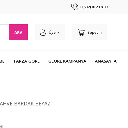
0(532) 012 18 09
ARA
Üyelik
Sepetim
ME
TARZA GÖRE
GLORE KAMPANYA
ANASAYFA
KAHVE BARDAK BEYAZ
e!