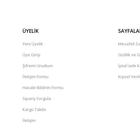
İbrahim Pehlivan | 06/12/2024
Henüz alışveriş yapmadim
Güner Aydın | 19/10/2024
ÜYELİK
SAYFALA
Yeni Üyelik
Mesafeli Sa
Deneyimini Paylaş
Üye Girişi
Gizlilik ve 
Şifremi Unuttum
İptal İade K
İletişim Formu
Kişisel Veril
Havale Bildirim Formu
Sipariş Sorgula
Kargo Takibi
İletişim