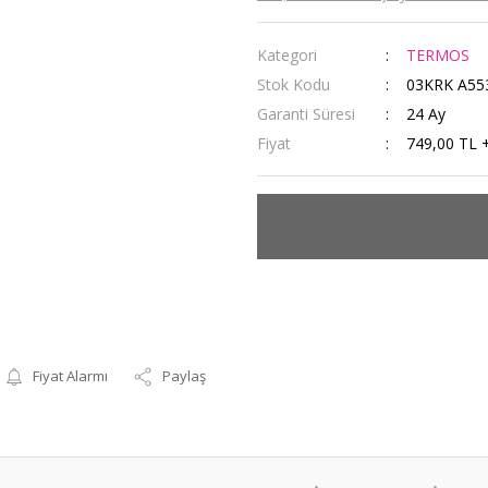
Kategori
TERMOS
Stok Kodu
03KRK A55
Garanti Süresi
24 Ay
Fiyat
749,00 TL 
Fiyat Alarmı
Paylaş