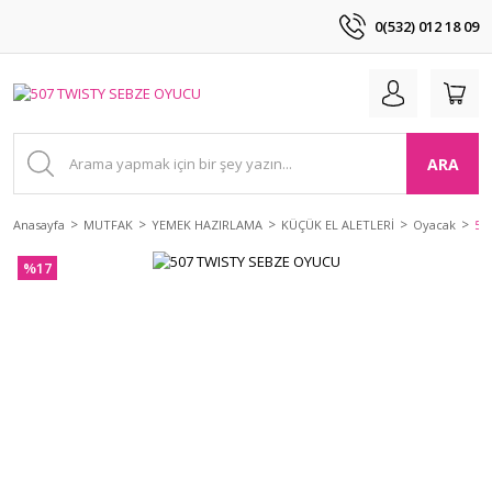
0(532) 012 18 09
ARA
Anasayfa
MUTFAK
YEMEK HAZIRLAMA
KÜÇÜK EL ALETLERİ
Oyacak
50
%17