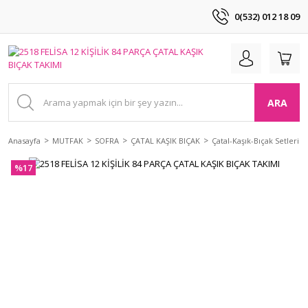
0(532) 012 18 09
ARA
Anasayfa
MUTFAK
SOFRA
ÇATAL KAŞIK BIÇAK
Çatal-Kaşık-Bıçak Setleri
%17