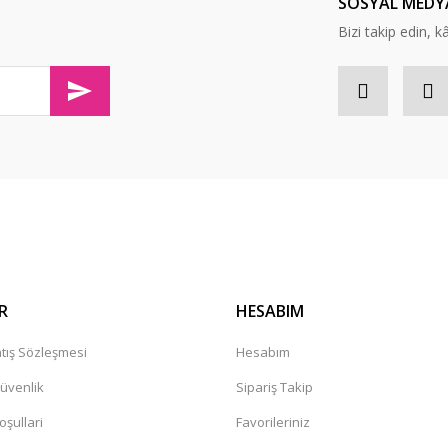
SOSYAL MEDY
Bizi takip edin, kâr
olaylıkla iletişim kurabileceğininiz
Gönder
R
HESABIM
tış Sözleşmesi
Hesabım
Güvenlik
Sipariş Takip
oşullari
Favorileriniz