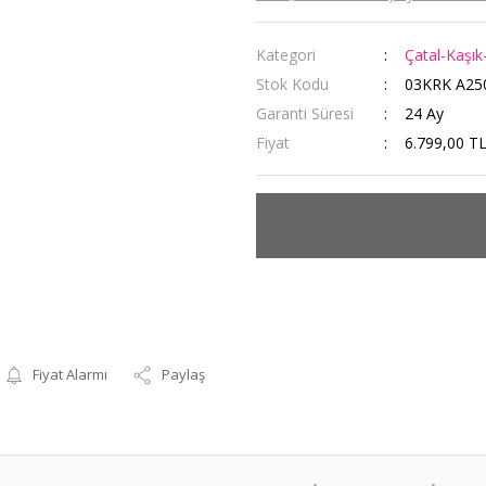
Kategori
Çatal-Kaşık-
Stok Kodu
03KRK A25
Garanti Süresi
24 Ay
Fiyat
6.799,00 T
Fiyat Alarmı
Paylaş