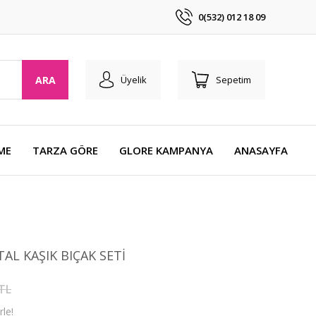
0(532) 012 18 09
ARA
Üyelik
Sepetim
ME
TARZA GÖRE
GLORE KAMPANYA
ANASAYFA
AL KAŞIK BIÇAK SETİ
 TL
le!