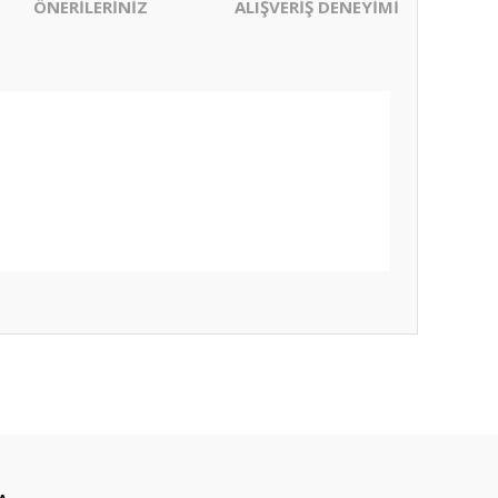
ÖNERİLERİNİZ
ALIŞVERİŞ DENEYİMİ
ıza iletebilirsiniz.