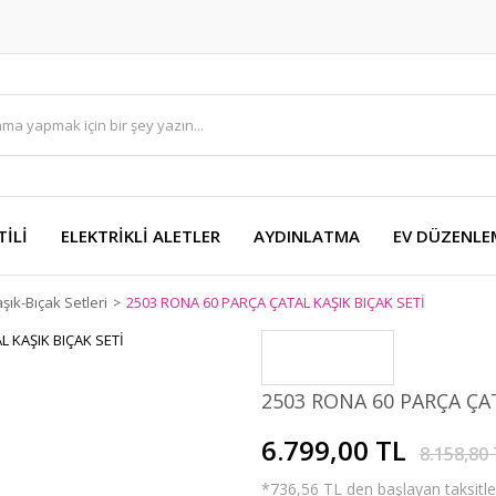
TİLİ
ELEKTRİKLİ ALETLER
AYDINLATMA
EV DÜZENLE
şık-Bıçak Setleri
2503 RONA 60 PARÇA ÇATAL KAŞIK BIÇAK SETİ
2503 RONA 60 PARÇA ÇAT
6.799,00 TL
8.158,80
*736,56 TL den başlayan taksitler