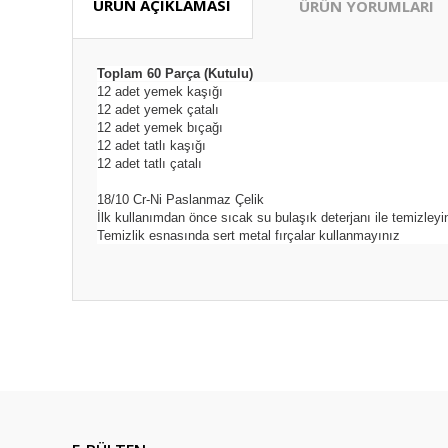
ÜRÜN AÇIKLAMASI
ÜRÜN YORUMLARI
Toplam 60 Parça (Kutulu)
12 adet yemek kaşığı
12 adet yemek çatalı
12 adet yemek bıçağı
12 adet tatlı kaşığı
12 adet tatlı çatalı
18/10 Cr-Ni Paslanmaz Çelik
İlk kullanımdan önce sıcak su bulaşık deterjanı ile temizleyi
Temizlik esnasında sert metal fırçalar kullanmayınız
Bu ürünün fiyat bilgisi, resim, ürün açıklamalarında ve diğ
Güzel fiyat kaliteli ürün tşkler
Görüş ve önerileriniz için teşekkür ederiz.
Zeynep Tansarıkaya | 18/07/2026
Ürün resmi kalitesiz, bozuk veya görüntülenemiyor.
İlk defa alışveriş yapıyorum bu siteden sorunumu çözersini
Ürün açıklamasında eksik bilgiler bulunuyor.
aldım