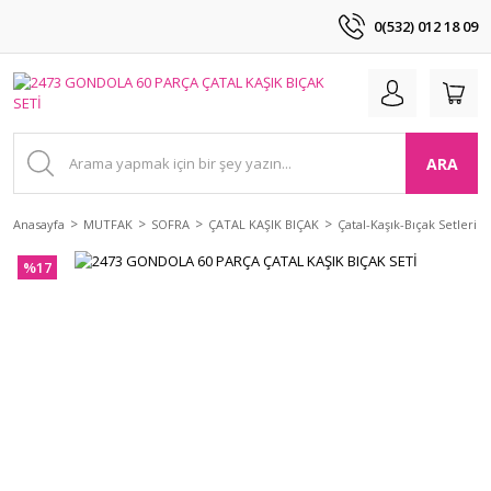
0(532) 012 18 09
ARA
Anasayfa
MUTFAK
SOFRA
ÇATAL KAŞIK BIÇAK
Çatal-Kaşık-Bıçak Setleri
%17