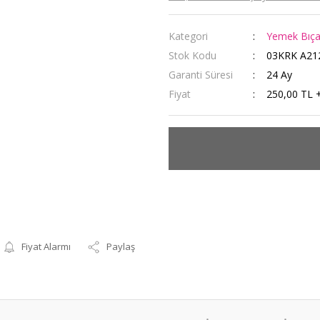
Kategori
Yemek Bıçak
Stok Kodu
03KRK A21
Garanti Süresi
24 Ay
Fiyat
250,00 TL 
Fiyat Alarmı
Paylaş