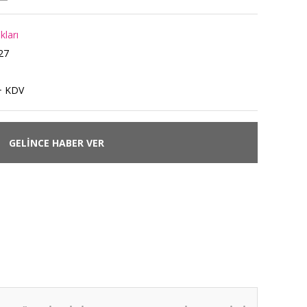
ları
27
+ KDV
GELİNCE HABER VER