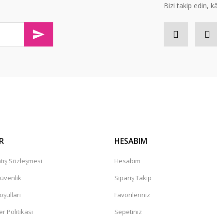
Bizi takip edin, kâr
olaylıkla iletişim kurabileceğininiz
Gönder
R
HESABIM
tış Sözleşmesi
Hesabım
Güvenlik
Sipariş Takip
oşullari
Favorileriniz
er Politikası
Sepetiniz