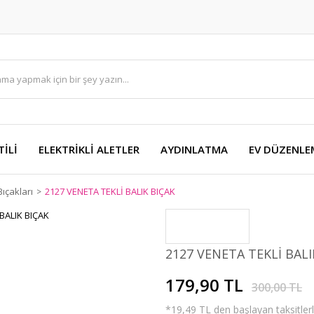
TİLİ
ELEKTRİKLİ ALETLER
AYDINLATMA
EV DÜZENLE
ıçakları
2127 VENETA TEKLİ BALIK BIÇAK
2127 VENETA TEKLİ BALI
179,90 TL
300,00 TL
*19,49 TL den başlayan taksitlerl