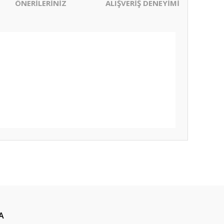
ÖNERİLERİNİZ
ALIŞVERİŞ DENEYİMİ
ıza iletebilirsiniz.
A