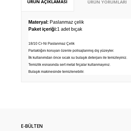
ÜRÜN AÇIKLAMASI
ÜRÜN YORUMLARI
Materyal:
Paslanmaz çelik
Paket içeriği:
1 adet bıçak
18/10 Cr-Ni Paslanmaz Çelik
Parlaklığını koruyan özenle polisajlanmış dış yüzeyler.
İlk kullanımdan önce sıcak su bulaşık deterjanı ile temizleyiniz.
Temizlik esnasında sert metal fırçalar kullanmayınız.
Bulaşık makinesinde temizlenebilir.
Bu ürünün fiyat bilgisi, resim, ürün açıklamalarında ve diğ
Güzel fiyat kaliteli ürün tşkler
Görüş ve önerileriniz için teşekkür ederiz.
Zeynep Tansarıkaya | 18/07/2026
Ürün resmi kalitesiz, bozuk veya görüntülenemiyor.
İlk defa alışveriş yapıyorum bu siteden sorunumu çözersini
Ürün açıklamasında eksik bilgiler bulunuyor.
aldım
E-BÜLTEN
Ürün bilgilerinde hatalar bulunuyor.