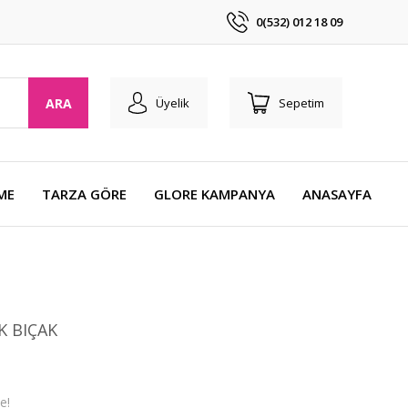
0(532) 012 18 09
ARA
Üyelik
Sepetim
ME
TARZA GÖRE
GLORE KAMPANYA
ANASAYFA
K BIÇAK
e!