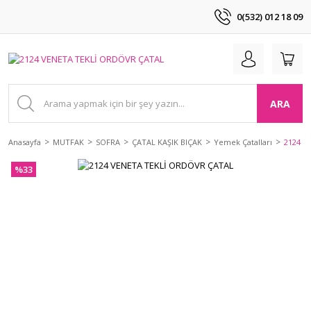
0(532) 012 18 09
ARA
Anasayfa
MUTFAK
SOFRA
ÇATAL KAŞIK BIÇAK
Yemek Çatalları
2124 V
%33