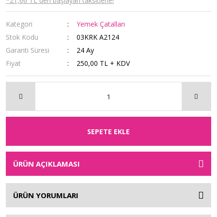
*21,66 TL den başlayan taksitlerle!
Kategori
Yemek Çatalları
Stok Kodu
03KRK A2124
Garanti Süresi
24 Ay
Fiyat
250,00 TL + KDV
SEPETE EKLE
ÜRÜN AÇIKLAMASI
ÜRÜN YORUMLARI