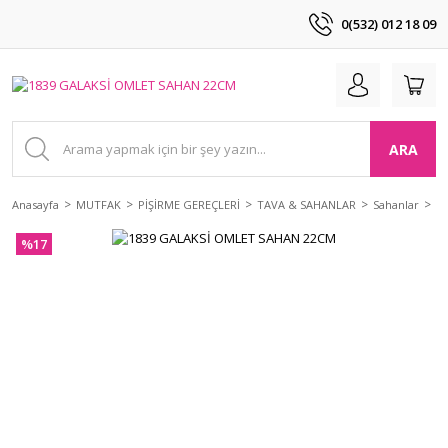
0(532) 012 18 09
ARA
Anasayfa
MUTFAK
PİŞİRME GEREÇLERİ
TAVA & SAHANLAR
Sahanlar
1
%17