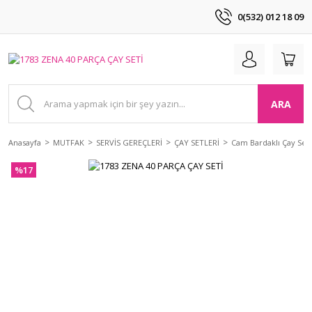
0(532) 012 18 09
ARA
Anasayfa
MUTFAK
SERVİS GEREÇLERİ
ÇAY SETLERİ
Cam Bardaklı Çay Setl
%17