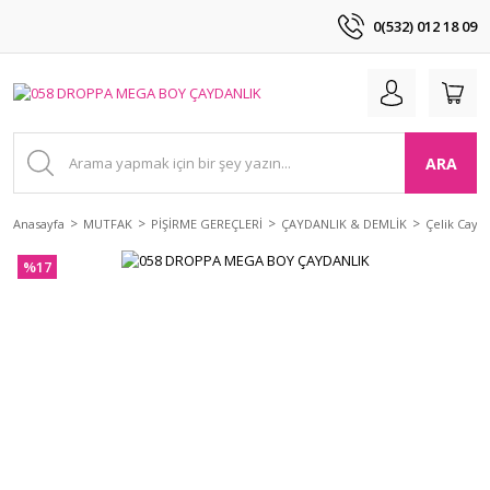
0(532) 012 18 09
ARA
Anasayfa
MUTFAK
PİŞİRME GEREÇLERİ
ÇAYDANLIK & DEMLİK
Çelik Cayda
%17